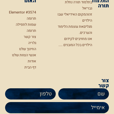
התלמוד
האתר
בתלמוד תורה נחלת
תורה
גבריאל
Elementor #3574
זהוהמקום האידיאלי שבו
תרומה
הילדים
שמות לתפילה
מגליםאת עוצמת הלימוד
תרומה
והערכים.
צור קשר
אנו מחויבים לקידום
גלריה
הילדים בכל המובנים ....
החינוך שלנו
אנשי הצוות שלנו
אודות
דף הבית
צור
קשר